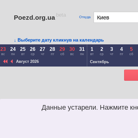
beta
Poezd.org.ua
Откуда
↓ Выберите дату кликнув на календарь
23
24
25
26
27
28
29
30
31
1
2
3
4
5
вс
пн
вт
ср
чт
пт
сб
вс
пн
вт
ср
чт
пт
сб
Август 2026
Сентябрь
Данные устарели. Нажмите кн