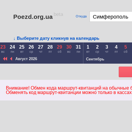
beta
Poezd.org.ua
Откуда
↓ Выберите дату кликнув на календарь
23
24
25
26
27
28
29
30
31
1
2
3
4
5
вс
пн
вт
ср
чт
пт
сб
вс
пн
вт
ср
чт
пт
сб
Август 2026
Сентябрь
Внимание! Обмен кода маршрут-квитанций на обычные 
Обменять код маршрут-квитанции можно только в кассах