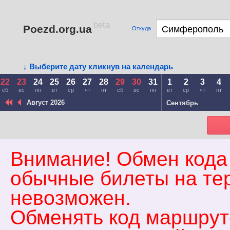
beta
Poezd.org.ua
Откуда
↓ Выберите дату кликнув на календарь
22
23
24
25
26
27
28
29
30
31
1
2
3
4
сб
вс
пн
вт
ср
чт
пт
сб
вс
пн
вт
ср
чт
пт
Август 2026
Сентябрь
Внимание! Обмен кода
обычные билеты на те
невозможен.
Обменять код маршрут