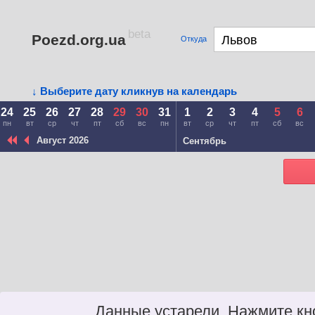
beta
Poezd.org.ua
Откуда
↓ Выберите дату кликнув на календарь
24
25
26
27
28
29
30
31
1
2
3
4
5
6
пн
вт
ср
чт
пт
сб
вс
пн
вт
ср
чт
пт
сб
вс
Август 2026
Сентябрь
Данные устарели. Нажмите кн