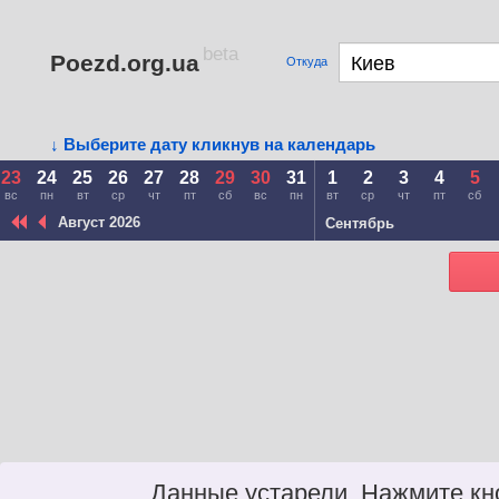
beta
Poezd.org.ua
Откуда
↓ Выберите дату кликнув на календарь
23
24
25
26
27
28
29
30
31
1
2
3
4
5
вс
пн
вт
ср
чт
пт
сб
вс
пн
вт
ср
чт
пт
сб
Август 2026
Сентябрь
Данные устарели. Нажмите кн